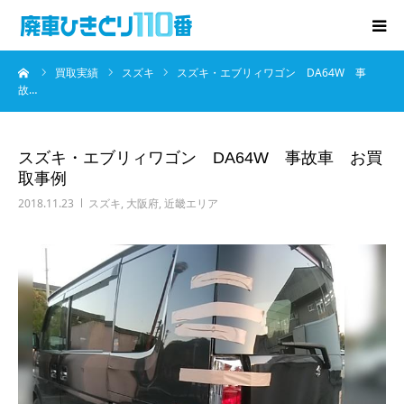
ーム
買取実績
スズキ
スズキ・エブリィワゴン DA64W 事
廃車･事故車の買取
故…
プレゼントキャンペーン
スズキ・エブリィワゴン DA64W 事故車 お買
取事例
無料査定
2018.11.23
スズキ
,
大阪府
,
近畿エリア
お役立ち情報
お知らせ
会社概要
お問い合わせ