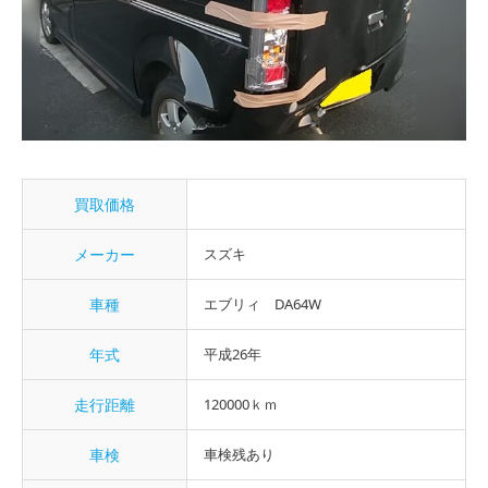
買取価格
メーカー
スズキ
車種
エブリィ DA64W
年式
平成26年
走行距離
120000ｋｍ
車検
車検残あり