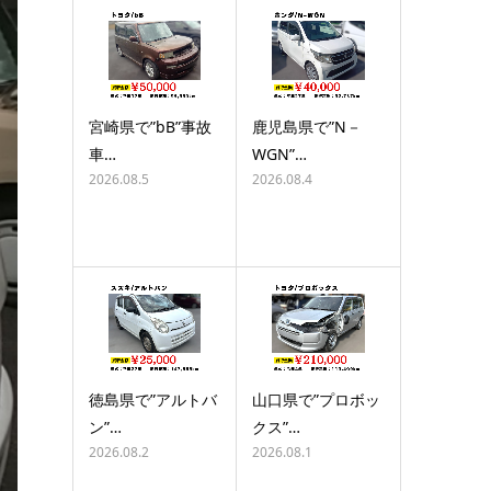
宮崎県で”bB”事故
鹿児島県で”N－
車…
WGN”…
2026.08.5
2026.08.4
徳島県で”アルトバ
山口県で”プロボッ
ン”…
クス”…
2026.08.2
2026.08.1