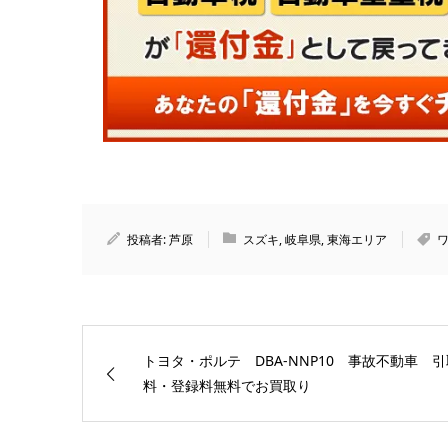
投稿者:
芦原
スズキ
,
岐阜県
,
東海エリア
トヨタ・ポルテ DBA-NNP10 事故不動車 引
料・登録料無料でお買取り