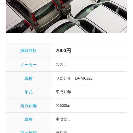
2000円
買取価格
メーカー
スズキ
車種
ワゴンＲ LA-MC22S
年式
平成13年
走行距離
92600km
車検
車検なし
車の状態
通常車