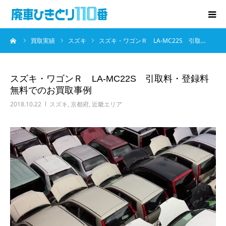
ーム
買取実績
スズキ
スズキ・ワゴンＲ LA-MC22S 引取…
廃車･事故車の買取
プレゼントキャンペーン
スズキ・ワゴンＲ LA-MC22S 引取料・登録料
無料でのお買取事例
無料査定
2018.10.22
スズキ
,
京都府
,
近畿エリア
お役立ち情報
お知らせ
会社概要
お問い合わせ