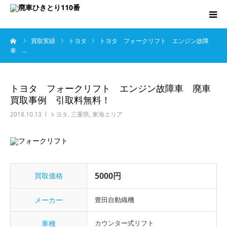
ーム
買取実績
トヨタ
トヨタ フォークリフト エンジン故障
廃車･事故車の買取
車 …
プレゼントキャンペーン
トヨタ フォークリフト エンジン故障車 廃車
買取事例 引取料無料！
無料査定
2018.10.13
トヨタ
,
三重県
,
東海エリア
お役立ち情報
お知らせ
5000円
買取価格
会社概要
メーカー
豊田自動織機
お問い合わせ
車種
カウンター式リフト