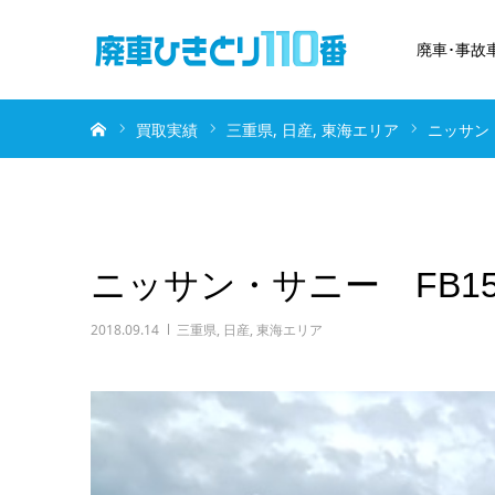
廃車･事故
ホーム
買取実績
三重県
日産
東海エリア
ニッサン
ニッサン・サニー FB1
2018.09.14
三重県
,
日産
,
東海エリア