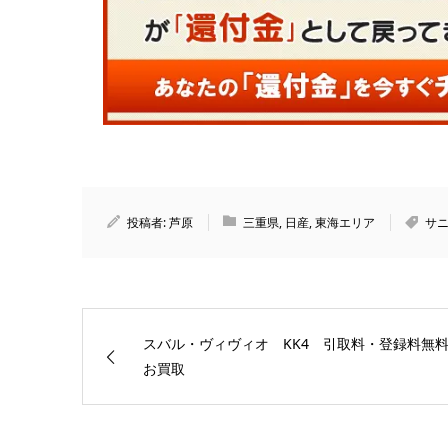
投稿者:
芦原
三重県
,
日産
,
東海エリア
サ
スバル・ヴィヴィオ KK4 引取料・登録料無
お買取