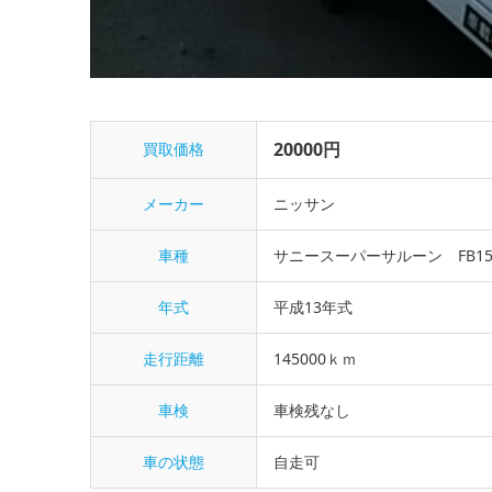
20000円
買取価格
メーカー
ニッサン
車種
サニースーパーサルーン FB1
年式
平成13年式
走行距離
145000ｋｍ
車検
車検残なし
車の状態
自走可