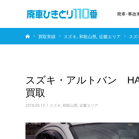
廃車･事故
ホーム
買取実績
スズキ
和歌山県
近畿エリア
スズ
スズキ・アルトバン HA
買取
2018.09.13
スズキ
,
和歌山県
,
近畿エリア