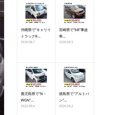
沖縄県で”キャリイ
宮崎県で”bB”事故
トラックR…
車…
2026.08.7
2026.08.5
鹿児島県で”N－
徳島県で”アルトバ
WGN”…
ン”…
2026.08.4
2026.08.2