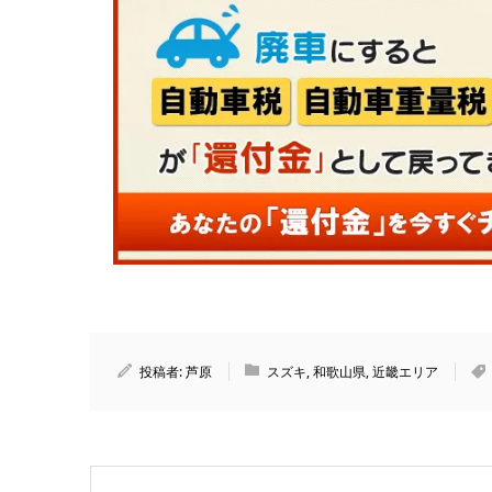
投稿者:
芦原
スズキ
,
和歌山県
,
近畿エリア