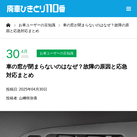
ーム
お車ユーザーの豆知識
車の窓が閉まらないのはなぜ？故障の原
廃車ひきとり110番
因と応急対応まとめ
コラムTOP
30
4月
お車ユーザーの豆知識
2025
過去コラムTOP
車の窓が閉まらないのはなぜ？故障の原因と応急
対応まとめ
還付金計算ツール
投稿日: 2025年04月30日
廃車無料査定
投稿者: 山﨑咲弥香