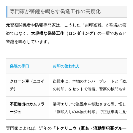
専門家が警鐘を鳴らす偽造工作の高度化
元警察関係者や防犯専門家は、こうした「封印盗難」が単発の窃
盗ではなく、
大規模な偽装工作（ロンダリング）
の一環であると
警鐘を鳴らしています。
偽装の手口
封印の使われ方
クローン車（ニコイ
盗難車に、本物のナンバープレートと「盗ん
チ）
の封印」をセットで装着。警察の検問もすり
不正輸出のカムフラ
港湾エリアで盗難車を移動させる際、怪しま
ージュ
「刻印入りの本物の封印」で正規車両に見せ
専門家によれば、近年の
「トクリュウ（匿名・流動型犯罪グルー