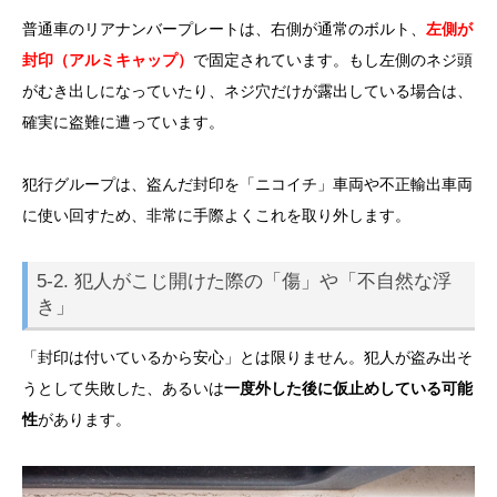
普通車のリアナンバープレートは、右側が通常のボルト、
左側が
封印（アルミキャップ）
で固定されています。もし左側のネジ頭
がむき出しになっていたり、ネジ穴だけが露出している場合は、
確実に盗難に遭っています。
犯行グループは、盗んだ封印を「ニコイチ」車両や不正輸出車両
に使い回すため、非常に手際よくこれを取り外します。
5-2. 犯人がこじ開けた際の「傷」や「不自然な浮
き」
「封印は付いているから安心」とは限りません。犯人が盗み出そ
うとして失敗した、あるいは
一度外した後に仮止めしている可能
性
があります。