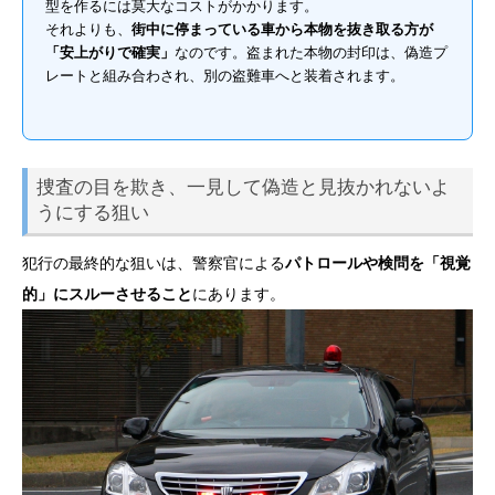
型を作るには莫大なコストがかかります。
それよりも、
街中に停まっている車から本物を抜き取る方が
「安上がりで確実」
なのです。盗まれた本物の封印は、偽造プ
レートと組み合わされ、別の盗難車へと装着されます。
捜査の目を欺き、一見して偽造と見抜かれないよ
うにする狙い
犯行の最終的な狙いは、警察官による
パトロールや検問を「視覚
的」にスルーさせること
にあります。