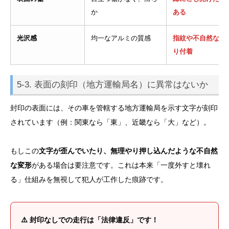
か
ある
光沢感
均一なアルミの質感
指紋や不自然な汚
り付着
5-3. 表面の刻印（地方運輸局名）に異常はないか
封印の表面には、その車を管轄する地方運輸局を示す文字が刻印
されています（例：関東なら「東」、近畿なら「大」など）。
もしこの
文字が歪んでいたり、無理やり押し込んだような不自然
な変形
がある場合は要注意です。これは本来「一度外すと壊れ
る」仕組みを無視して犯人が工作した痕跡です。
⚠️ 封印なしでの走行は「法律違反」です！