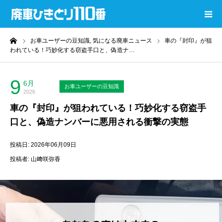
ーム
お車ユーザーの豆知識,
気になる廃車ニュース
車の『封印』が狙
廃車ひきとり110番
われている！巧妙化する窃盗手口と、偽造ナ…
コラムTOP
9
6月
お車ユーザーの豆知識
2026
過去コラムTOP
車の『封印』が狙われている！巧妙化する窃盗手
口と、偽造ナンバーに悪用される衝撃の実態
還付金計算ツール
投稿日: 2026年06月09日
廃車無料査定
投稿者: 山﨑咲弥香