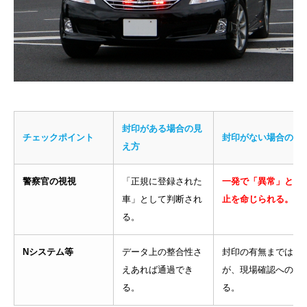
封印がある場合の見
チェックポイント
封印がない場合のリ
え方
警察官の視視
「正規に登録された
一発で「異常」と見
車」として判断され
止を命じられる。
る。
Nシステム等
データ上の整合性さ
封印の有無までは判
えあれば通過でき
が、現場確認への引
る。
る。