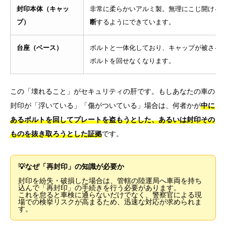
封印本体（キャッ
非常に柔らかいアルミ製。無理にこじ開ける
プ）
断
するようにできています。
台座（ベース）
ボルトと一体化しており、キャップが被さる
ボルトを回せなくなります。
この「壊れること」がセキュリティの肝です。もしあなたの車の
封印が「浮いている」「傷がついている」場合は、何者かが
中に
あるボルトを回してプレートを盗もうとした、あるいは封印その
ものを抜き取ろうとした証拠
です。
💡なぜ「再封印」の知識が必要か
封印を紛失・破損した場合は、管轄の陸運局へ車両を持ち
込んで「再封印」の手続きを行う必要があります。
これを怠ると車検に通らないだけでなく、警察官による現
場での検挙リスクが高まるため、迅速な対応が求められま
す。