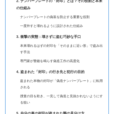
2. ナンバープレートの「封印」とは？その役割と本来
の仕組み
ナンバープレートの偽装を防止する重要な役割
一度外すと壊れるように設計された仕組み
3. 衝撃の実態：壊さずに盗む巧妙な手口
本来壊れるはずの封印を「そのままに近い形」で盗み出
す手法
専門家が警鐘を鳴らす偽造工作の高度化
4. 盗まれた「封印」の行き先と犯行の目的
盗まれた本物の封印が「偽造ナンバープレート」に転用
される
捜査の目を欺き、一見して偽造と見抜かれないようにす
る狙い
5. 自分の車の封印が盗まれた際の見分け方