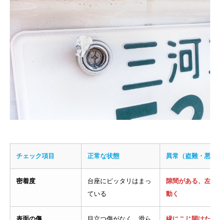
チェック項目
正常な状態
異常（盗難・悪用
密着度
台座にピッタリはまっ
隙間がある、左右
ている
動く
表面の傷
目立つ傷がなく、滑ら
縁にこじ開けたよ