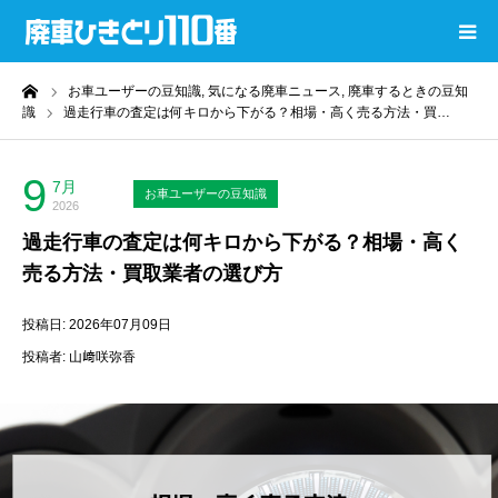
ーム
お車ユーザーの豆知識,
気になる廃車ニュース,
廃車するときの豆知
廃車ひきとり110番
識
過走行車の査定は何キロから下がる？相場・高く売る方法・買…
コラムTOP
9
7月
お車ユーザーの豆知識
2026
過去コラムTOP
過走行車の査定は何キロから下がる？相場・高く
売る方法・買取業者の選び方
還付金計算ツール
投稿日: 2026年07月09日
廃車無料査定
投稿者: 山﨑咲弥香