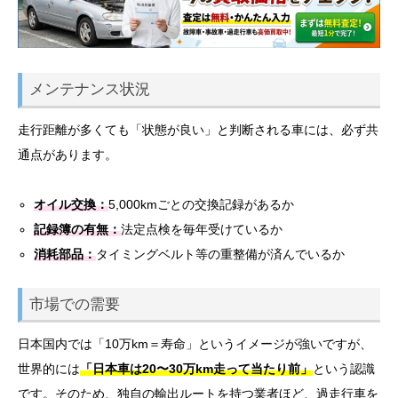
メンテナンス状況
走行距離が多くても「状態が良い」と判断される車には、必ず共
通点があります。
オイル交換：
5,000kmごとの交換記録があるか
記録簿の有無：
法定点検を毎年受けているか
消耗部品：
タイミングベルト等の重整備が済んでいるか
市場での需要
日本国内では「10万km＝寿命」というイメージが強いですが、
世界的には
「日本車は20〜30万km走って当たり前」
という認識
です。そのため、独自の輸出ルートを持つ業者ほど、過走行車を