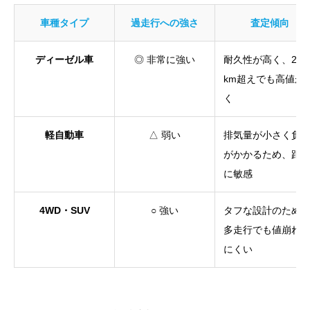
車種タイプ
過走行への強さ
査定傾向
ディーゼル車
◎ 非常に強い
耐久性が高く、20
km超えでも高値が
く
軽自動車
△ 弱い
排気量が小さく負
がかかるため、距
に敏感
4WD・SUV
○ 強い
タフな設計のため
多走行でも値崩れ
にくい