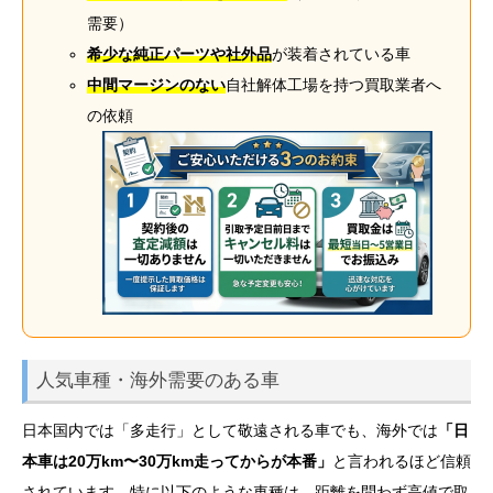
需要）
希少な純正パーツや社外品
が装着されている車
中間マージンのない
自社解体工場を持つ買取業者へ
の依頼
人気車種・海外需要のある車
日本国内では「多走行」として敬遠される車でも、海外では
「日
本車は20万km〜30万km走ってからが本番」
と言われるほど信頼
されています。特に以下のような車種は、距離を問わず高値で取