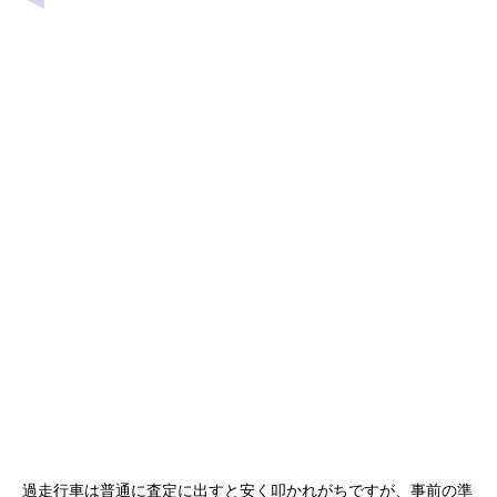
電話
LINE無料査定
WEB無料査定
過走行車は普通に査定に出すと安く叩かれがちですが、事前の準