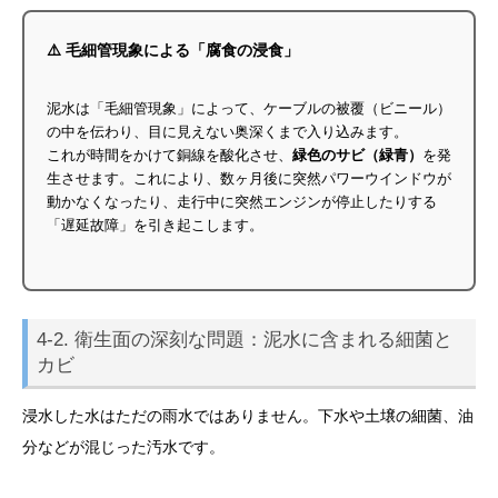
⚠️ 毛細管現象による「腐食の浸食」
泥水は「毛細管現象」によって、ケーブルの被覆（ビニール）
の中を伝わり、目に見えない奥深くまで入り込みます。
これが時間をかけて銅線を酸化させ、
緑色のサビ（緑青）
を発
生させます。これにより、数ヶ月後に突然パワーウインドウが
動かなくなったり、走行中に突然エンジンが停止したりする
「遅延故障」を引き起こします。
4-2. 衛生面の深刻な問題：泥水に含まれる細菌と
カビ
浸水した水はただの雨水ではありません。下水や土壌の細菌、油
分などが混じった汚水です。