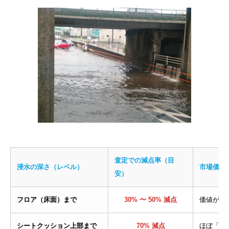
査定での減点率（目
浸水の深さ（レベル）
市場価値
安）
フロア（床面）まで
30% 〜 50% 減点
価値が半
シートクッション上部まで
70% 減点
ほぼ「0