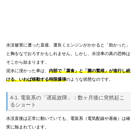
水没被害に遭った直後、運良くエンジンがかかると「助かった」
と胸をなでおろすかもしれません。しかし、水没車の真の恐怖は
そこから始まります。
泥水に浸かった車は、
内部で「腐食」と「菌の繁殖」が進行し続
ける、いわば移動する時限爆弾
のような状態なのです。
4-1. 電装系の「遅延故障」：数ヶ月後に突然起こ
るショート
水没直後は正常に動いていても、電装系（電気配線や基板）は確
実に蝕まれています。