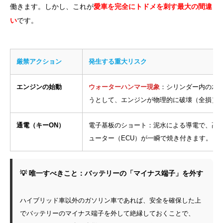
働きます。しかし、これが
愛車を完全にトドメを刺す最大の間違
い
です。
厳禁アクション
発生する重大リスク
エンジンの始動
ウォーターハンマー現象
：シリンダー内の水
うとして、エンジンが物理的に破壊（全損）
通電（キーON）
電子基板のショート：泥水による導電で、高
ューター（ECU）が一瞬で焼き付きます。
💡 唯一すべきこと：バッテリーの「マイナス端子」を外す
ハイブリッド車以外のガソリン車であれば、安全を確保した上
でバッテリーのマイナス端子を外して絶縁しておくことで、