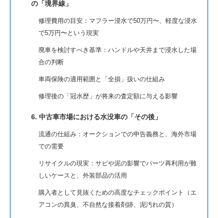
の「境界線」
修理費用の目安：マフラー浸水で50万円〜、軽度な浸水
で5万円〜という現実
廃車を検討すべき基準：ハンドルや天井まで浸水した場
合の判断
車両保険の適用範囲と「全損」扱いの仕組み
修理後の「冠水歴」が将来の査定額に与える影響
6. 中古車市場における水没車の「その後」
流通の仕組み：オークションでの申告義務と、海外市場
での需要
リサイクルの現実：サビや泥の影響でパーツ再利用が難
しいケースと、外装部品の活用
購入者として見抜くための高度なチェックポイント（エ
アコンの異臭、不自然な接着剤跡、泥汚れの質）