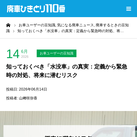
ーム
お車ユーザーの豆知識,
気になる廃車ニュース,
廃車するときの豆知
廃車ひきとり110番
識
知っておくべき「水没車」の真実：定義から緊急時の対処、将…
コラムTOP
14
6月
お車ユーザーの豆知識
2026
過去コラムTOP
知っておくべき「水没車」の真実：定義から緊急
時の対処、将来に潜むリスク
還付金計算ツール
投稿日: 2026年06月14日
廃車無料査定
投稿者: 山﨑咲弥香