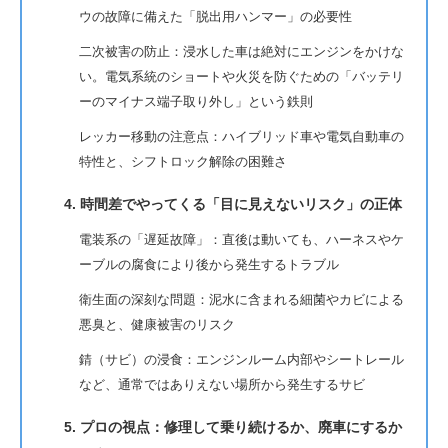
ウの故障に備えた「脱出用ハンマー」の必要性
二次被害の防止：浸水した車は絶対にエンジンをかけな
い。電気系統のショートや火災を防ぐための「バッテリ
ーのマイナス端子取り外し」という鉄則
レッカー移動の注意点：ハイブリッド車や電気自動車の
特性と、シフトロック解除の困難さ
4. 時間差でやってくる「目に見えないリスク」の正体
電装系の「遅延故障」：直後は動いても、ハーネスやケ
ーブルの腐食により後から発生するトラブル
衛生面の深刻な問題：泥水に含まれる細菌やカビによる
悪臭と、健康被害のリスク
錆（サビ）の浸食：エンジンルーム内部やシートレール
など、通常ではありえない場所から発生するサビ
5. プロの視点：修理して乗り続けるか、廃車にするか