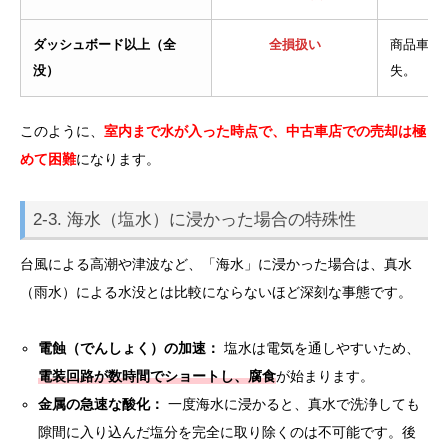
ダッシュボード以上（全
全損扱い
商品車と
没）
失。
このように、
室内まで水が入った時点で、中古車店での売却は極
めて困難
になります。
2-3. 海水（塩水）に浸かった場合の特殊性
台風による高潮や津波など、「海水」に浸かった場合は、真水
（雨水）による水没とは比較にならないほど深刻な事態です。
電蝕（でんしょく）の加速：
塩水は電気を通しやすいため、
電装回路が数時間でショートし、腐食
が始まります。
金属の急速な酸化：
一度海水に浸かると、真水で洗浄しても
隙間に入り込んだ塩分を完全に取り除くのは不可能です。後