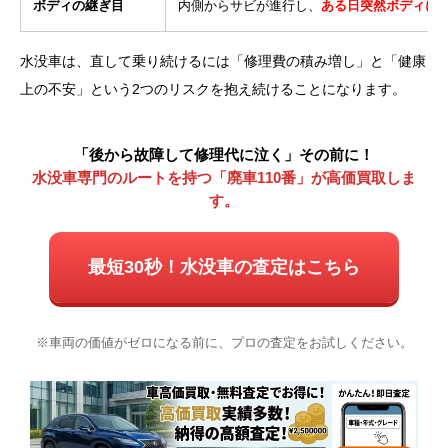
ボディの継ぎ目
内側からサビが進行し、
ある日突然ボディに
水没車は、直して乗り続けるには「修理費の積み増し」と「健康
上の不安」という2つのリスクを抱え続けることになります。
「後から故障して修理代に泣く」その前に！
水没車専門のルートを持つ「廃車110番」が高価買取しま
す。
最短30秒！水没車の査定はこちら
※車両の価値がゼロになる前に、プロの査定をお試しください。
電話
LINE無料査定
WEB無料査定