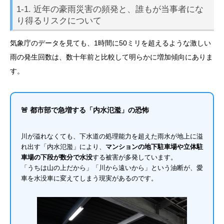
1-1. 近年の豪雨災害の頻発と、誰もが当事者にな
り得るリスクについて
気象庁のデータを見ても、1時間に50ミリを超えるような激しい
雨の発生回数は、数十年前と比較して明らかに増加傾向にありま
す。
🚨 都市部で急増する「内水氾濫」の恐怖
川が溢れなくても、下水道の処理能力を超えた雨水が地上に溢
れ出す「内水氾濫」により、
マンションの地下駐車場や立体駐
車場の下段が数分で水没
する被害が多発しています。
「うちは山の上だから」「川から遠いから」という油断が、愛
車を水没車に変えてしまう現実があるのです。