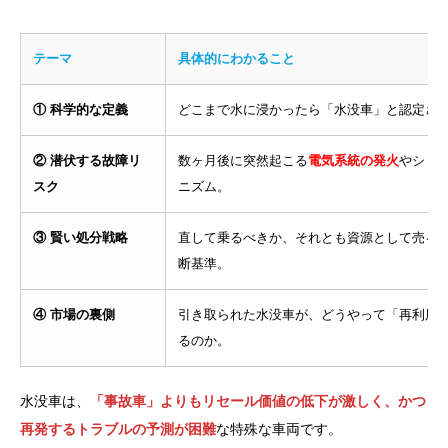
テーマ
具体的にわかること
① 科学的な定義
どこまで水に浸かったら「水没車」と認定さ
② 潜伏する故障リ
数ヶ月後に突然起こる
電気系統の発火
やショ
スク
ニズム。
③ 賢い処分戦略
直して乗るべきか、それとも資源として売る
断基準。
④ 市場の裏側
引き取られた水没車が、どうやって「再利用
るのか。
水没車は、
「事故車」よりもリセール価値の低下が激しく、かつ
再発するトラブルの予測が困難
な特殊な車両です。